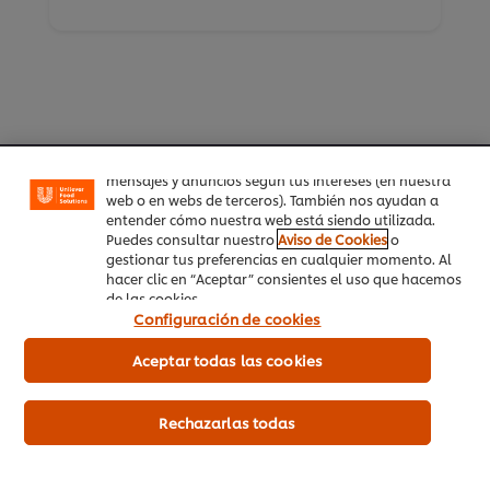
Utilizamos cookies propias y de terceros (y tecnologías
similares) para mejorar tu experiencia en nuestra web.
Las cookies te permiten disfrutar de ciertas
funcionalidades (como guardar tu carrito de la
compra online), compartir contenidos en redes
sociales (en Facebook, Instagram, etc.) y personalizar
Inicio
mensajes y anuncios según tus intereses (en nuestra
web o en webs de terceros). También nos ayudan a
entender cómo nuestra web está siendo utilizada.
Productos
Puedes consultar nuestro
Aviso de Cookies
o
gestionar tus preferencias en cualquier momento. Al
Tendencias
hacer clic en “Aceptar” consientes el uso que hacemos
de las cookies.
Recetas
Configuración de cookies
Capacítate Gratis
Aceptar todas las cookies
Quiénes Somos
Rechazarlas todas
Servicio a cliente