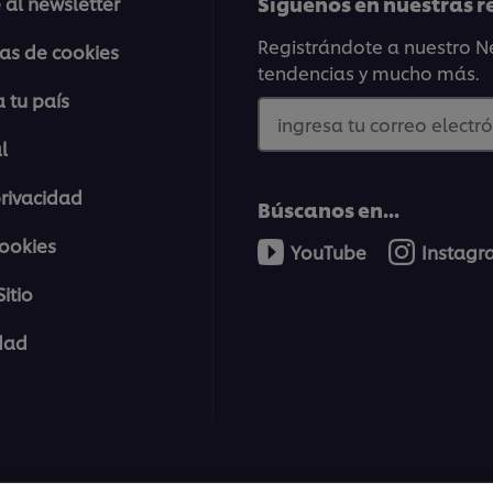
Síguenos en nuestras r
 al newsletter
Registrándote a nuestro Ne
ias de cookies
tendencias y mucho más.
 tu país
ingresa tu correo electró
l
privacidad
Búscanos en...
cookies
YouTube
Instag
itio
idad