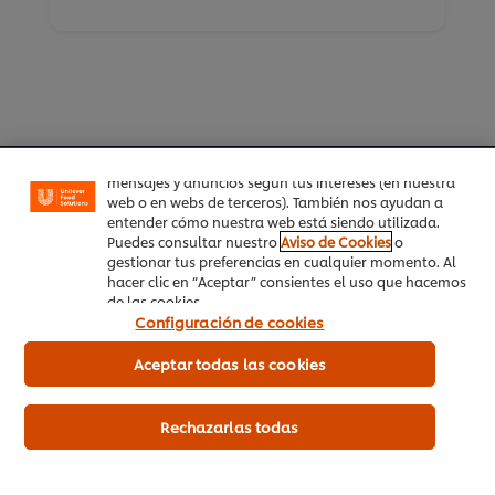
Utilizamos cookies propias y de terceros (y tecnologías
similares) para mejorar tu experiencia en nuestra web.
Las cookies te permiten disfrutar de ciertas
funcionalidades (como guardar tu carrito de la
compra online), compartir contenidos en redes
sociales (en Facebook, Instagram, etc.) y personalizar
Inicio
mensajes y anuncios según tus intereses (en nuestra
web o en webs de terceros). También nos ayudan a
entender cómo nuestra web está siendo utilizada.
Productos
Puedes consultar nuestro
Aviso de Cookies
o
gestionar tus preferencias en cualquier momento. Al
Tendencias
hacer clic en “Aceptar” consientes el uso que hacemos
de las cookies.
Recetas
Configuración de cookies
Capacítate Gratis
Aceptar todas las cookies
Quiénes Somos
Rechazarlas todas
Servicio a cliente