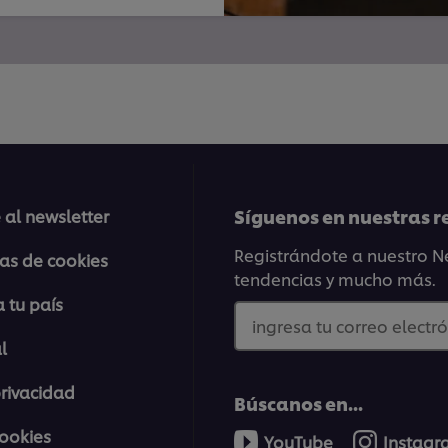
Síguenos en nuestras r
 al newsletter
Registrándote a nuestro Ne
ias de cookies
tendencias y mucho más.
 tu país
ingresa tu correo electró
l
privacidad
Búscanos en...
cookies
YouTube
Instag