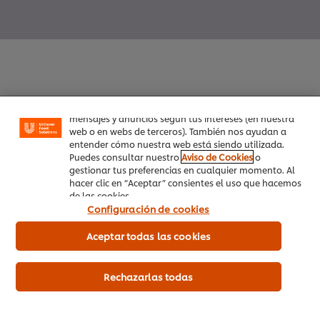
Utilizamos cookies propias y de terceros (y tecnologías
similares) para mejorar tu experiencia en nuestra web.
Las cookies te permiten disfrutar de ciertas
funcionalidades (como guardar tu carrito de la
compra online), compartir contenidos en redes
sociales (en Facebook, Instagram, etc.) y personalizar
Inicio
mensajes y anuncios según tus intereses (en nuestra
web o en webs de terceros). También nos ayudan a
entender cómo nuestra web está siendo utilizada.
Productos
Puedes consultar nuestro
Aviso de Cookies
o
gestionar tus preferencias en cualquier momento. Al
Tendencias
hacer clic en “Aceptar” consientes el uso que hacemos
de las cookies.
Recetas
Configuración de cookies
Capacítate Gratis
Aceptar todas las cookies
Quiénes Somos
Rechazarlas todas
Servicio a cliente