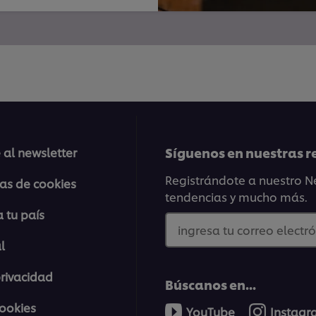
Síguenos en nuestras r
 al newsletter
Registrándote a nuestro Ne
ias de cookies
tendencias y mucho más.
 tu país
ingresa tu correo electró
l
privacidad
Búscanos en...
cookies
YouTube
Instag