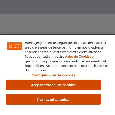
Utilizamos cookies propias y de terceros (y tecnologías
similares) para mejorar tu experiencia en nuestra web.
Las cookies te permiten disfrutar de ciertas
funcionalidades (como guardar tu carrito de la
compra online), compartir contenidos en redes
sociales (en Facebook, Instagram, etc.) y personalizar
Inicio
mensajes y anuncios según tus intereses (en nuestra
web o en webs de terceros). También nos ayudan a
entender cómo nuestra web está siendo utilizada.
Productos
Puedes consultar nuestro
Aviso de Cookies
o
gestionar tus preferencias en cualquier momento. Al
Tendencias
hacer clic en “Aceptar” consientes el uso que hacemos
de las cookies.
Recetas
Configuración de cookies
Capacítate Gratis
Aceptar todas las cookies
Quiénes Somos
Rechazarlas todas
Servicio a cliente