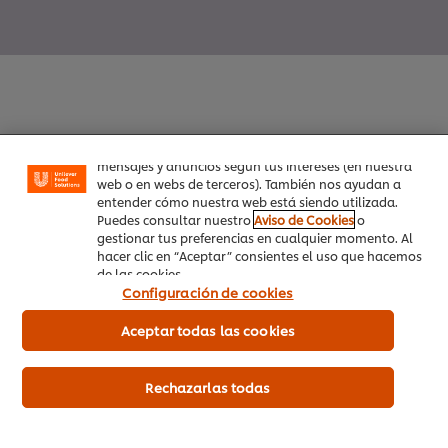
Utilizamos cookies propias y de terceros (y tecnologías
similares) para mejorar tu experiencia en nuestra web.
Las cookies te permiten disfrutar de ciertas
funcionalidades (como guardar tu carrito de la
compra online), compartir contenidos en redes
sociales (en Facebook, Instagram, etc.) y personalizar
Inicio
mensajes y anuncios según tus intereses (en nuestra
web o en webs de terceros). También nos ayudan a
entender cómo nuestra web está siendo utilizada.
Productos
Puedes consultar nuestro
Aviso de Cookies
o
gestionar tus preferencias en cualquier momento. Al
Tendencias
hacer clic en “Aceptar” consientes el uso que hacemos
de las cookies.
Recetas
Configuración de cookies
Capacítate Gratis
Aceptar todas las cookies
Quiénes Somos
Rechazarlas todas
Servicio a cliente