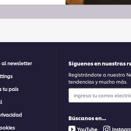
Síguenos en nuestras r
 al newsletter
Registrándote a nuestro Ne
ttings
tendencias y mucho más.
 tu país
ingresa tu correo electró
l
privacidad
Búscanos en...
cookies
YouTube
Instag