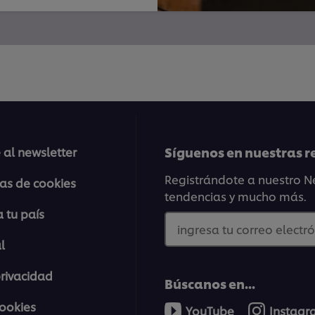
Síguenos en nuestras r
 al newsletter
Registrándote a nuestro Ne
ias de cookies
tendencias y mucho más.
 tu país
ingresa tu correo electró
l
privacidad
Búscanos en...
cookies
YouTube
Instag