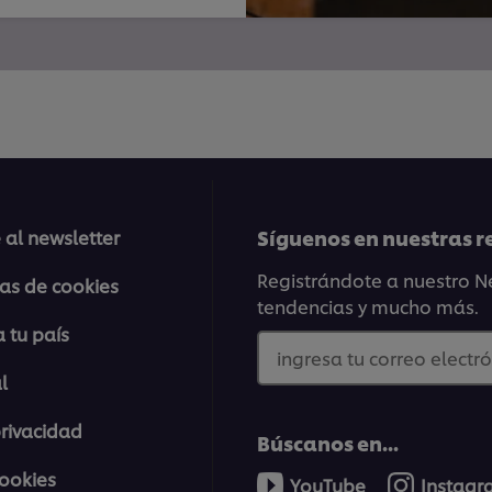
Síguenos en nuestras r
 al newsletter
Registrándote a nuestro Ne
ias de cookies
tendencias y mucho más.
 tu país
ingresa tu correo electró
l
privacidad
Búscanos en...
cookies
YouTube
Instag