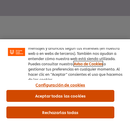
Utilizamos cookies propias y de terceros (y tecnologías
similares) para mejorar tu experiencia en nuestra web.
Las cookies te permiten disfrutar de ciertas
funcionalidades (como guardar tu carrito de la
compra online), compartir contenidos en redes
sociales (en Facebook, Instagram, etc.) y personalizar
Inicio
mensajes y anuncios según tus intereses (en nuestra
web o en webs de terceros). También nos ayudan a
entender cómo nuestra web está siendo utilizada.
Productos
Puedes consultar nuestro
Aviso de Cookies
o
gestionar tus preferencias en cualquier momento. Al
Tendencias
hacer clic en “Aceptar” consientes el uso que hacemos
de las cookies.
Recetas
Configuración de cookies
Capacítate Gratis
Aceptar todas las cookies
Quiénes Somos
Rechazarlas todas
Servicio a cliente