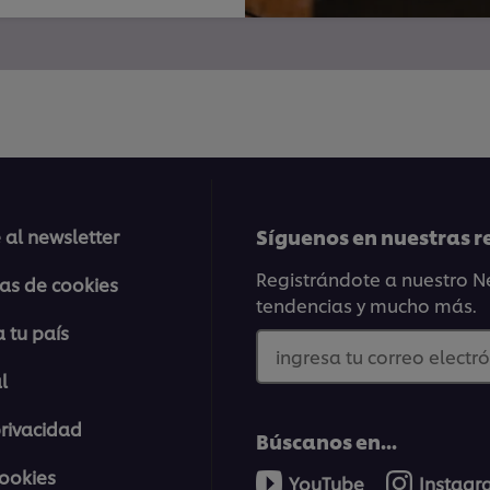
Síguenos en nuestras r
 al newsletter
Registrándote a nuestro Ne
ias de cookies
tendencias y mucho más.
 tu país
ingresa tu correo electró
l
privacidad
Búscanos en...
cookies
YouTube
Instag