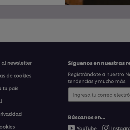
Síguenos en nuestras r
 al newsletter
Registrándote a nuestro Ne
ias de cookies
tendencias y mucho más.
 tu país
ingresa tu correo electró
l
privacidad
Búscanos en...
cookies
YouTube
Instag