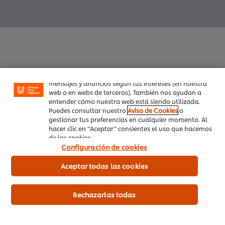
Utilizamos cookies propias y de terceros (y tecnologías
similares) para mejorar tu experiencia en nuestra web.
Las cookies te permiten disfrutar de ciertas
funcionalidades (como guardar tu carrito de la
compra online), compartir contenidos en redes
sociales (en Facebook, Instagram, etc.) y personalizar
Inicio
mensajes y anuncios según tus intereses (en nuestra
web o en webs de terceros). También nos ayudan a
entender cómo nuestra web está siendo utilizada.
Productos
Puedes consultar nuestro
Aviso de Cookies
o
gestionar tus preferencias en cualquier momento. Al
Tendencias
hacer clic en “Aceptar” consientes el uso que hacemos
de las cookies.
Recetas
Configuración de cookies
Capacítate Gratis
Aceptar todas las cookies
Quiénes Somos
Rechazarlas todas
Servicio a cliente