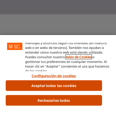
Utilizamos cookies propias y de terceros (y tecnologías
similares) para mejorar tu experiencia en nuestra web.
Las cookies te permiten disfrutar de ciertas
funcionalidades (como guardar tu carrito de la
compra online), compartir contenidos en redes
sociales (en Facebook, Instagram, etc.) y personalizar
Inicio
mensajes y anuncios según tus intereses (en nuestra
web o en webs de terceros). También nos ayudan a
entender cómo nuestra web está siendo utilizada.
Productos
Puedes consultar nuestro
Aviso de Cookies
o
gestionar tus preferencias en cualquier momento. Al
Tendencias
hacer clic en “Aceptar” consientes el uso que hacemos
de las cookies.
Recetas
Configuración de cookies
Capacítate Gratis
Aceptar todas las cookies
Quiénes Somos
Rechazarlas todas
Servicio a cliente