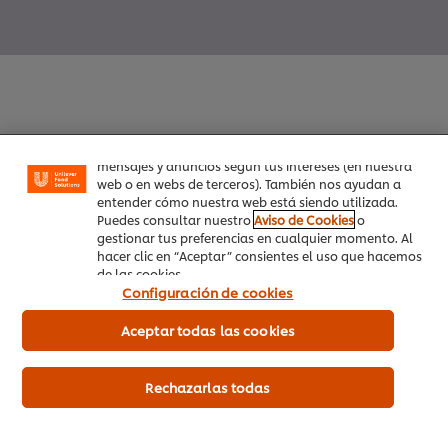
Utilizamos cookies propias y de terceros (y tecnologías
similares) para mejorar tu experiencia en nuestra web.
Las cookies te permiten disfrutar de ciertas
funcionalidades (como guardar tu carrito de la
compra online), compartir contenidos en redes
sociales (en Facebook, Instagram, etc.) y personalizar
Inicio
mensajes y anuncios según tus intereses (en nuestra
web o en webs de terceros). También nos ayudan a
entender cómo nuestra web está siendo utilizada.
Productos
Puedes consultar nuestro
Aviso de Cookies
o
gestionar tus preferencias en cualquier momento. Al
Tendencias
hacer clic en “Aceptar” consientes el uso que hacemos
de las cookies.
Recetas
Configuración de cookies
Capacítate Gratis
Aceptar todas las cookies
Quiénes Somos
Rechazarlas todas
Servicio a cliente