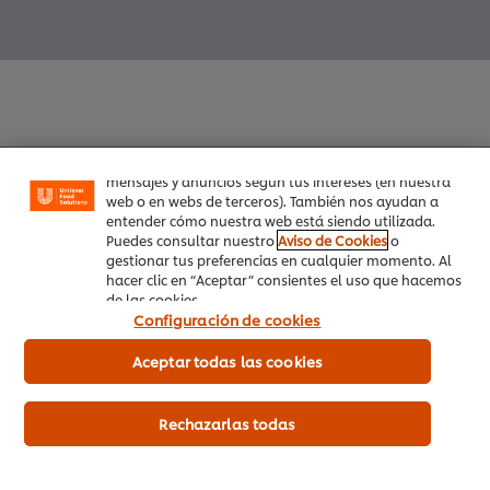
Utilizamos cookies propias y de terceros (y tecnologías
similares) para mejorar tu experiencia en nuestra web.
Las cookies te permiten disfrutar de ciertas
funcionalidades (como guardar tu carrito de la
compra online), compartir contenidos en redes
sociales (en Facebook, Instagram, etc.) y personalizar
Inicio
mensajes y anuncios según tus intereses (en nuestra
web o en webs de terceros). También nos ayudan a
entender cómo nuestra web está siendo utilizada.
Productos
Puedes consultar nuestro
Aviso de Cookies
o
gestionar tus preferencias en cualquier momento. Al
Tendencias
hacer clic en “Aceptar” consientes el uso que hacemos
de las cookies.
Recetas
Configuración de cookies
Capacítate Gratis
Aceptar todas las cookies
Quiénes Somos
Rechazarlas todas
Servicio a cliente