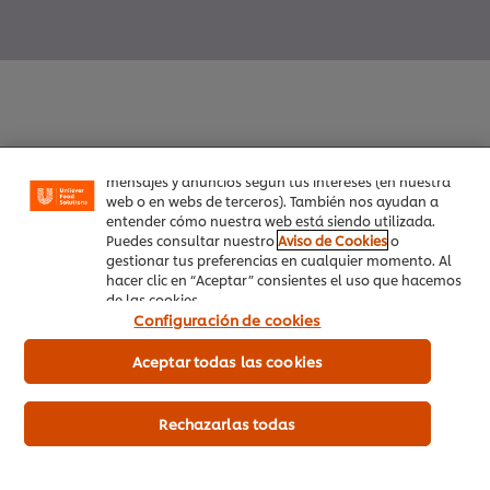
Utilizamos cookies propias y de terceros (y tecnologías
similares) para mejorar tu experiencia en nuestra web.
Las cookies te permiten disfrutar de ciertas
funcionalidades (como guardar tu carrito de la
compra online), compartir contenidos en redes
sociales (en Facebook, Instagram, etc.) y personalizar
Inicio
mensajes y anuncios según tus intereses (en nuestra
web o en webs de terceros). También nos ayudan a
entender cómo nuestra web está siendo utilizada.
Productos
Puedes consultar nuestro
Aviso de Cookies
o
gestionar tus preferencias en cualquier momento. Al
Tendencias
hacer clic en “Aceptar” consientes el uso que hacemos
de las cookies.
Recetas
Configuración de cookies
Capacítate Gratis
Aceptar todas las cookies
Quiénes Somos
Rechazarlas todas
Servicio a cliente