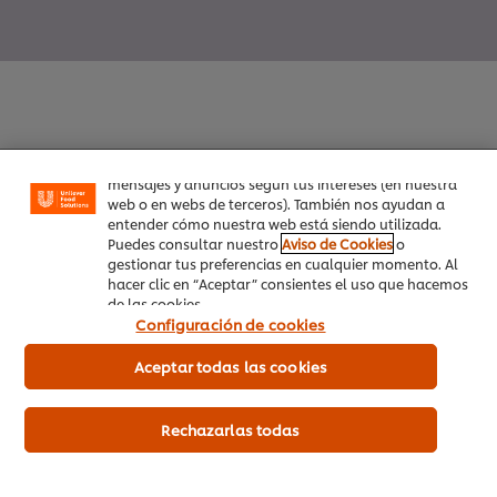
Utilizamos cookies propias y de terceros (y tecnologías
similares) para mejorar tu experiencia en nuestra web.
Las cookies te permiten disfrutar de ciertas
funcionalidades (como guardar tu carrito de la
compra online), compartir contenidos en redes
sociales (en Facebook, Instagram, etc.) y personalizar
Inicio
mensajes y anuncios según tus intereses (en nuestra
web o en webs de terceros). También nos ayudan a
entender cómo nuestra web está siendo utilizada.
Productos
Puedes consultar nuestro
Aviso de Cookies
o
gestionar tus preferencias en cualquier momento. Al
Tendencias
hacer clic en “Aceptar” consientes el uso que hacemos
de las cookies.
Recetas
Configuración de cookies
Capacítate Gratis
Aceptar todas las cookies
Quiénes Somos
Rechazarlas todas
Servicio a cliente