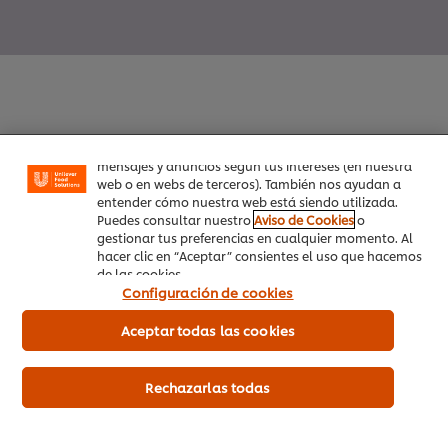
Utilizamos cookies propias y de terceros (y tecnologías
similares) para mejorar tu experiencia en nuestra web.
Las cookies te permiten disfrutar de ciertas
funcionalidades (como guardar tu carrito de la
compra online), compartir contenidos en redes
sociales (en Facebook, Instagram, etc.) y personalizar
Inicio
mensajes y anuncios según tus intereses (en nuestra
web o en webs de terceros). También nos ayudan a
entender cómo nuestra web está siendo utilizada.
Productos
Puedes consultar nuestro
Aviso de Cookies
o
gestionar tus preferencias en cualquier momento. Al
Tendencias
hacer clic en “Aceptar” consientes el uso que hacemos
de las cookies.
Recetas
Configuración de cookies
Capacítate Gratis
Aceptar todas las cookies
Quiénes Somos
Rechazarlas todas
Servicio a cliente