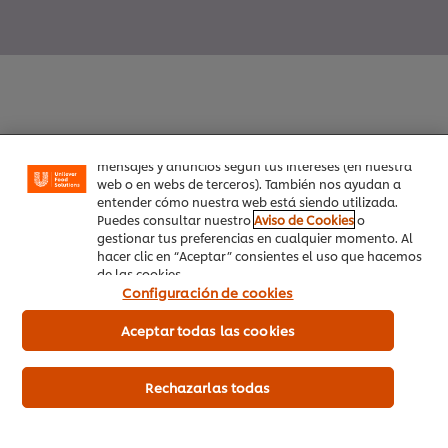
Utilizamos cookies propias y de terceros (y tecnologías
similares) para mejorar tu experiencia en nuestra web.
Las cookies te permiten disfrutar de ciertas
funcionalidades (como guardar tu carrito de la
compra online), compartir contenidos en redes
sociales (en Facebook, Instagram, etc.) y personalizar
Inicio
mensajes y anuncios según tus intereses (en nuestra
web o en webs de terceros). También nos ayudan a
entender cómo nuestra web está siendo utilizada.
Productos
Puedes consultar nuestro
Aviso de Cookies
o
gestionar tus preferencias en cualquier momento. Al
Tendencias
hacer clic en “Aceptar” consientes el uso que hacemos
de las cookies.
Recetas
Configuración de cookies
Capacítate Gratis
Aceptar todas las cookies
Quiénes Somos
Rechazarlas todas
Servicio a cliente