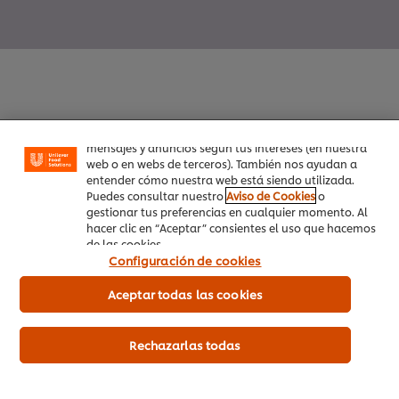
Utilizamos cookies propias y de terceros (y tecnologías
similares) para mejorar tu experiencia en nuestra web.
Las cookies te permiten disfrutar de ciertas
funcionalidades (como guardar tu carrito de la
compra online), compartir contenidos en redes
sociales (en Facebook, Instagram, etc.) y personalizar
Inicio
mensajes y anuncios según tus intereses (en nuestra
web o en webs de terceros). También nos ayudan a
entender cómo nuestra web está siendo utilizada.
Productos
Puedes consultar nuestro
Aviso de Cookies
o
gestionar tus preferencias en cualquier momento. Al
Tendencias
hacer clic en “Aceptar” consientes el uso que hacemos
de las cookies.
Recetas
Configuración de cookies
Capacítate Gratis
Aceptar todas las cookies
Quiénes Somos
Rechazarlas todas
Servicio a cliente