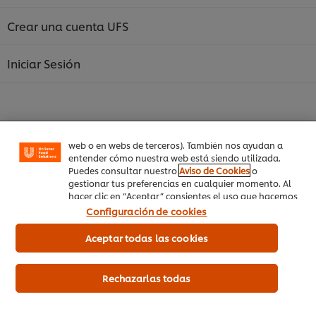
Crear una cuenta UFS
Utilizamos cookies propias y de terceros (y tecnologías
Iniciar Sesión
similares) para mejorar tu experiencia en nuestra web.
Las cookies te permiten disfrutar de ciertas
funcionalidades (como guardar tu carrito de la
compra online), compartir contenidos en redes
sociales (en Facebook, Instagram, etc.) y personalizar
mensajes y anuncios según tus intereses (en nuestra
web o en webs de terceros). También nos ayudan a
entender cómo nuestra web está siendo utilizada.
Inicio
Puedes consultar nuestro
Aviso de Cookies
o
gestionar tus preferencias en cualquier momento. Al
Productos
hacer clic en “Aceptar” consientes el uso que hacemos
de las cookies.
Configuración de cookies
Tendencias
Aceptar todas las cookies
Recetas
Capacítate Gratis
Rechazarlas todas
Quiénes Somos