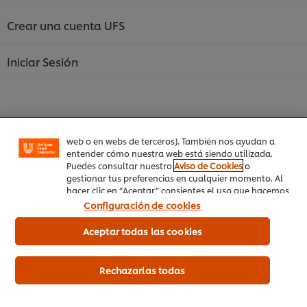
Crear una cuenta UFS
Utilizamos cookies propias y de terceros (y tecnologías
Iniciar Sesión
similares) para mejorar tu experiencia en nuestra web.
Las cookies te permiten disfrutar de ciertas
funcionalidades (como guardar tu carrito de la
compra online), compartir contenidos en redes
sociales (en Facebook, Instagram, etc.) y personalizar
mensajes y anuncios según tus intereses (en nuestra
web o en webs de terceros). También nos ayudan a
entender cómo nuestra web está siendo utilizada.
Inicio
Puedes consultar nuestro
Aviso de Cookies
o
gestionar tus preferencias en cualquier momento. Al
Productos
hacer clic en “Aceptar” consientes el uso que hacemos
de las cookies.
Configuración de cookies
Tendencias
Aceptar todas las cookies
Recetas
Capacítate Gratis
Rechazarlas todas
Quiénes Somos