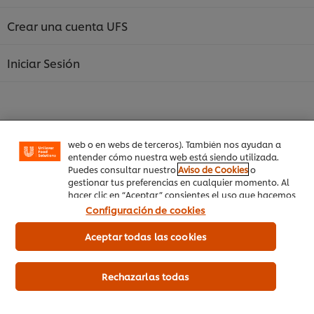
Crear una cuenta UFS
Utilizamos cookies propias y de terceros (y tecnologías
Iniciar Sesión
similares) para mejorar tu experiencia en nuestra web.
Las cookies te permiten disfrutar de ciertas
funcionalidades (como guardar tu carrito de la
compra online), compartir contenidos en redes
sociales (en Facebook, Instagram, etc.) y personalizar
mensajes y anuncios según tus intereses (en nuestra
web o en webs de terceros). También nos ayudan a
entender cómo nuestra web está siendo utilizada.
Inicio
Puedes consultar nuestro
Aviso de Cookies
o
gestionar tus preferencias en cualquier momento. Al
Productos
hacer clic en “Aceptar” consientes el uso que hacemos
de las cookies.
Configuración de cookies
Tendencias
Aceptar todas las cookies
Recetas
Capacítate Gratis
Rechazarlas todas
Quiénes Somos