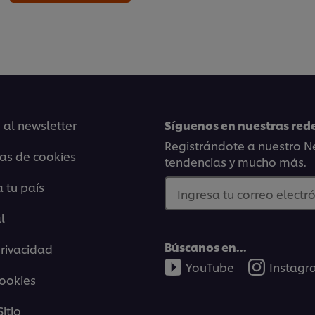
 al newsletter
Síguenos en nuestras rede
Registrándote a nuestro Ne
ias de cookies
tendencias y mucho más.
 tu país
Ingresa tu correo electró
l
Búscanos en...
privacidad
YouTube
Instag
cookies
itio