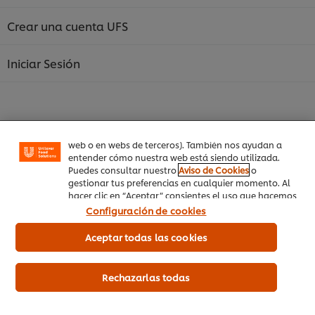
Crear una cuenta UFS
Utilizamos cookies propias y de terceros (y tecnologías
Iniciar Sesión
similares) para mejorar tu experiencia en nuestra web.
Las cookies te permiten disfrutar de ciertas
funcionalidades (como guardar tu carrito de la
compra online), compartir contenidos en redes
sociales (en Facebook, Instagram, etc.) y personalizar
mensajes y anuncios según tus intereses (en nuestra
web o en webs de terceros). También nos ayudan a
entender cómo nuestra web está siendo utilizada.
Inicio
Puedes consultar nuestro
Aviso de Cookies
o
gestionar tus preferencias en cualquier momento. Al
Productos
hacer clic en “Aceptar” consientes el uso que hacemos
de las cookies.
Configuración de cookies
Tendencias
Aceptar todas las cookies
Recetas
Capacítate Gratis
Rechazarlas todas
Quiénes Somos