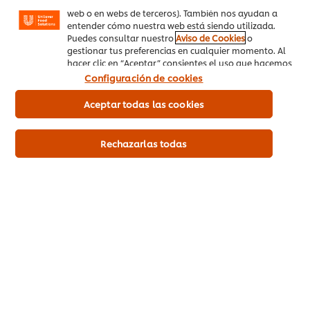
mensajes y anuncios según tus intereses (en nuestra
le gusta a tus seguidores. Mientras
web o en webs de terceros). También nos ayudan a
más familiarizado estés con el
entender cómo nuestra web está siendo utilizada.
contenido que funciona, más podrás
Puedes consultar nuestro
Aviso de Cookies
o
concentrarte en perfeccionar tu
gestionar tus preferencias en cualquier momento. Al
estrategia de redes sociales. Para
hacer clic en “Aceptar” consientes el uso que hacemos
de las cookies.
Configuración de cookies
ello puedes utilizar los KPI’s (Key
Performance Indicator) o medidores
Aceptar todas las cookies
de desempeño.
Qué KPI’s básicos necesitas rastrear?
Rechazarlas todas
Alcance.
Índice de desempeño
Nuevos likes
Likes netos
#5 Utiliza tus
conexiones para tu