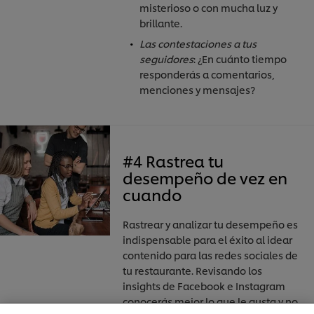
misterioso o con mucha luz y
brillante.
Las contestaciones a tus
seguidores
: ¿En cuánto tiempo
responderás a comentarios,
menciones y mensajes?
#4 Rastrea tu
desempeño de vez en
cuando
Rastrear y analizar tu desempeño es
indispensable para el éxito al idear
Utilizamos cookies propias y de terceros (y tecnologías
similares) para mejorar tu experiencia en nuestra web.
contenido para las redes sociales de
Las cookies te permiten disfrutar de ciertas
tu restaurante. Revisando los
funcionalidades (como guardar tu carrito de la
insights de Facebook e Instagram
compra online), compartir contenidos en redes
conocerás mejor lo que le gusta y no
sociales (en Facebook, Instagram, etc.) y personalizar