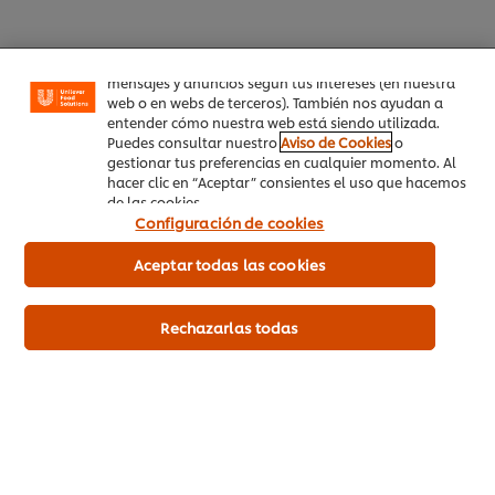
Las cookies te permiten disfrutar de ciertas
funcionalidades (como guardar tu carrito de la
compra online), compartir contenidos en redes
sociales (en Facebook, Instagram, etc.) y personalizar
mensajes y anuncios según tus intereses (en nuestra
web o en webs de terceros). También nos ayudan a
entender cómo nuestra web está siendo utilizada.
Puedes consultar nuestro
Aviso de Cookies
o
gestionar tus preferencias en cualquier momento. Al
hacer clic en “Aceptar” consientes el uso que hacemos
de las cookies.
Configuración de cookies
Aceptar todas las cookies
Rechazarlas todas
Inicio