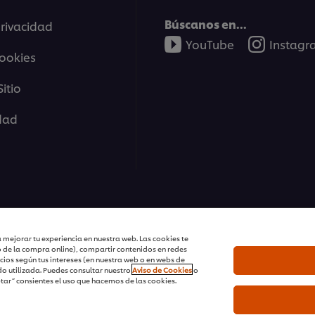
Búscanos en...
privacidad
YouTube
Instag
cookies
itio
idad
tions | Todos Los Derechos Reservados
 mejorar tu experiencia en nuestra web. Las cookies te
o de la compra online), compartir contenidos en redes
cios según tus intereses (en nuestra web o en webs de
o utilizada. Puedes consultar nuestro
Aviso de Cookies
o
ptar” consientes el uso que hacemos de las cookies.