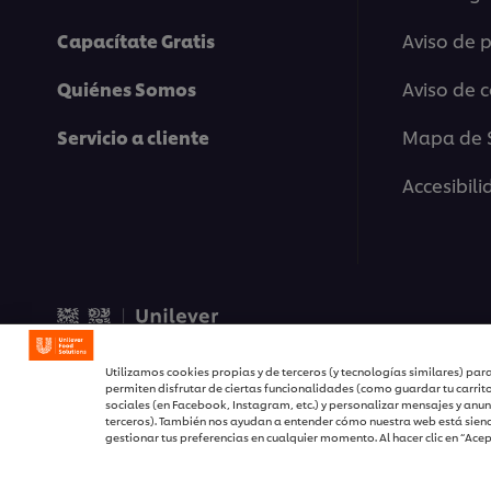
Capacítate Gratis
Aviso de 
Quiénes Somos
Aviso de 
Servicio a cliente
Mapa de S
Accesibil
© 2026 Unilever Food Solu
Utilizamos cookies propias y de terceros (y tecnologías similares) para
permiten disfrutar de ciertas funcionalidades (como guardar tu carrit
sociales (en Facebook, Instagram, etc.) y personalizar mensajes y anun
terceros). También nos ayudan a entender cómo nuestra web está siend
gestionar tus preferencias en cualquier momento. Al hacer clic en “Ace