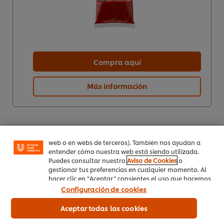
Compra aquí
Utilizamos cookies propias y de terceros (y tecnologías
Más información
similares) para mejorar tu experiencia en nuestra web.
Las cookies te permiten disfrutar de ciertas
funcionalidades (como guardar tu carrito de la
compra online), compartir contenidos en redes
sociales (en Facebook, Instagram, etc.) y personalizar
mensajes y anuncios según tus intereses (en nuestra
web o en webs de terceros). También nos ayudan a
entender cómo nuestra web está siendo utilizada.
Puedes consultar nuestro
Aviso de Cookies
o
gestionar tus preferencias en cualquier momento. Al
hacer clic en “Aceptar” consientes el uso que hacemos
de las cookies.
Configuración de cookies
Inicio
Aceptar todas las cookies
Productos