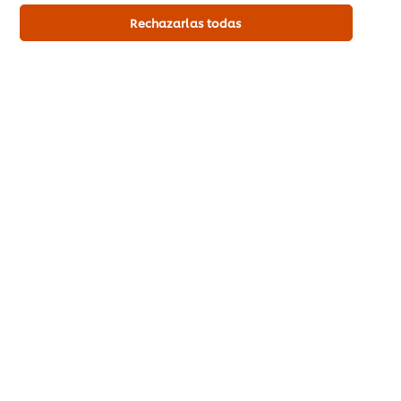
Tendencias
Rechazarlas todas
Recetas
Capacítate Gratis
Quiénes Somos
Servicio a cliente
Suscríbete al newsletter
Preferencias de cookies
Selecciona tu país
Aviso legal
Aviso de privacidad
Aviso de cookies