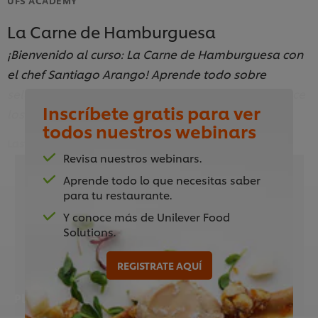
La Carne de Hamburguesa
¡Bienvenido al curso: La Carne de Hamburguesa con
el chef Santiago Arango! Aprende todo sobre
seleccción, maduración, tipos de porciones y conoce
Inscríbete gratis para ver
los mejores consejos de un experto en carnes.
todos nuestros webinars
Last updated:
13 Sep 2024
Revisa nuestros webinars.
Aprende todo lo que necesitas saber
para tu restaurante.
This video player may use cookies or other
Y conoce más de Unilever Food
browser storage. If you agree to this please
Solutions.
click the Accept button below.
REGISTRATE AQUÍ
Accept
Please enter a video description
1:23