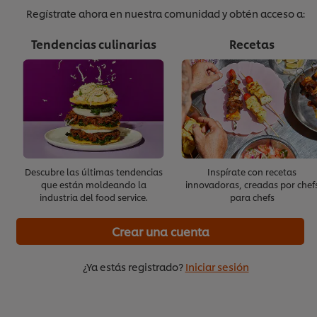
Regístrate ahora en nuestra comunidad y obtén acceso a:
Aprueba el cuestionario, y
Tendencias culinarias
Recetas
obtén un certificado
Un test rápido de cinco minutos.
Obtener un certificado gratuito
Realizar el cuestionario
Descubre las últimas tendencias
Inspírate con recetas
que están moldeando la
innovadoras, creadas por chef
industria del food service.
para chefs
Crear una cuenta
¿Ya estás registrado?
Iniciar sesión
Utilizamos cookies propias y de terceros (y tecnologías
similares) para mejorar tu experiencia en nuestra web.