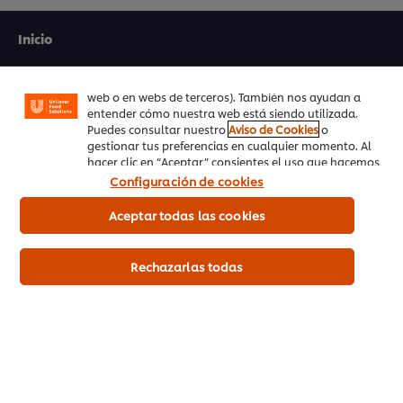
Las cookies te permiten disfrutar de ciertas
funcionalidades (como guardar tu carrito de la
Inicio
compra online), compartir contenidos en redes
sociales (en Facebook, Instagram, etc.) y personalizar
Productos
mensajes y anuncios según tus intereses (en nuestra
web o en webs de terceros). También nos ayudan a
Tendencias
entender cómo nuestra web está siendo utilizada.
Puedes consultar nuestro
Aviso de Cookies
o
gestionar tus preferencias en cualquier momento. Al
Recetas
hacer clic en “Aceptar” consientes el uso que hacemos
de las cookies.
Configuración de cookies
Capacítate Gratis
Aceptar todas las cookies
Quiénes Somos
Servicio a cliente
Rechazarlas todas
Suscríbete al newsletter
Preferencias de cookies
Selecciona tu país