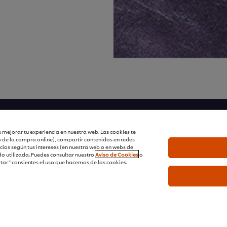
 mejorar tu experiencia en nuestra web. Las cookies te
 al newsletter
Síguenos en nuestras rede
o de la compra online), compartir contenidos en redes
cios según tus intereses (en nuestra web o en webs de
Registrándote a nuestro Ne
o utilizada. Puedes consultar nuestro
Aviso de Cookies
o
as de cookies
tendencias y mucho más.
ptar” consientes el uso que hacemos de las cookies.
 tu país
Ingresa tu correo electró
l
rivacidad