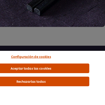
Configuración de cookies
s sociales
Aceptar todas las cookies
wsletter recibirás recetas, muestras gratis,
Rechazarlas todas
nico: