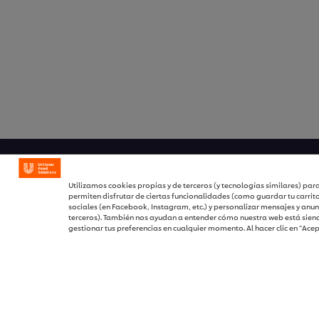
Utilizamos cookies propias y de terceros (y tecnologías similares) para
Inicio
Suscríbete
permiten disfrutar de ciertas funcionalidades (como guardar tu carrit
sociales (en Facebook, Instagram, etc.) y personalizar mensajes y anun
terceros). También nos ayudan a entender cómo nuestra web está siend
Productos
Preferenci
gestionar tus preferencias en cualquier momento. Al hacer clic en “Ace
Tendencias
Selecciona
Recetas
Aviso lega
Capacítate Gratis
Aviso de p