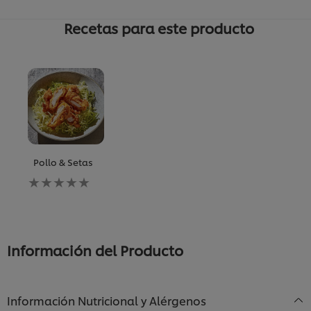
Recetas para este producto
Pollo & Setas
No
se
han
enviado
calificaciones
para
Información del Producto
este
recipe
Información Nutricional y Alérgenos