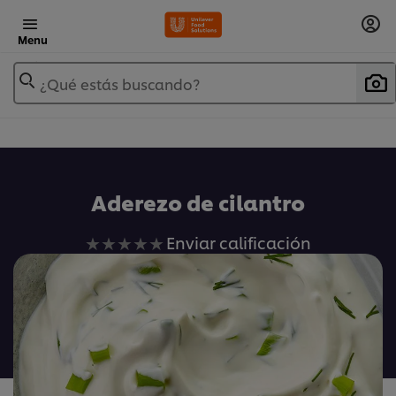
Menu
¿Qué estás buscando?
Aderezo de cilantro
No
Enviar calificación
se
han
enviado
calificaciones
para
este