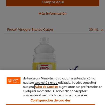
Compra aquí
Más información
Fruco® Vinagre Blanco Galón
30 mL
Utilizamos cookies propias y de terceros (y tecnologías
similares) para mejorar tu experiencia en nuestra web.
Las cookies te permiten disfrutar de ciertas
funcionalidades (como guardar tu carrito de la compra
online), compartir contenidos en redes sociales (en
Facebook, Instagram, etc.) y personalizar mensajes y
anuncios según tus intereses (en nuestra web o en webs
de terceros). También nos ayudan a entender cómo
nuestra web está siendo utilizada. Puedes consultar
nuestro
Aviso de Cookies
o gestionar tus preferencias en
cualquier momento. Al hacer clic en “Aceptar”
consientes el uso que hacemos de las cookies.
Configuración de cookies
Compra aquí