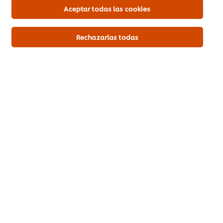
Aceptar todas las cookies
Más información
Rechazarlas todas
Azúcar
50 g
Agua fría
100 mL
Pimienta negra
10 g
Cilantro
20 g
Sal
10 g
Sea el primero en calificar.
Enviar calificación