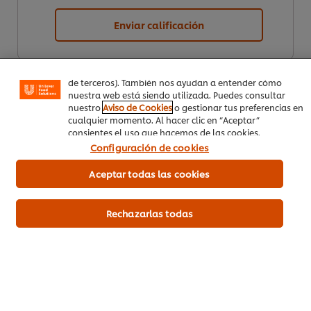
similares) para mejorar tu experiencia en nuestra web.
Las cookies te permiten disfrutar de ciertas
Enviar calificación
funcionalidades (como guardar tu carrito de la compra
online), compartir contenidos en redes sociales (en
Facebook, Instagram, etc.) y personalizar mensajes y
anuncios según tus intereses (en nuestra web o en webs
de terceros). También nos ayudan a entender cómo
nuestra web está siendo utilizada. Puedes consultar
nuestro
Aviso de Cookies
o gestionar tus preferencias en
cualquier momento. Al hacer clic en “Aceptar”
consientes el uso que hacemos de las cookies.
Configuración de cookies
Descargar PDF
Aceptar todas las cookies
Mandar por correo
Rechazarlas todas