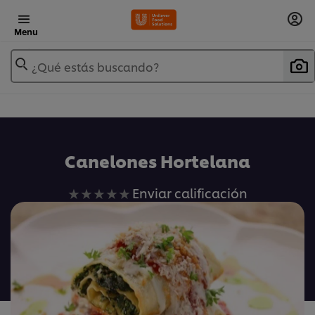
Menu
¿Qué estás buscando?
Canelones Hortelana
No
Enviar calificación
se
han
enviado
calificaciones
para
este