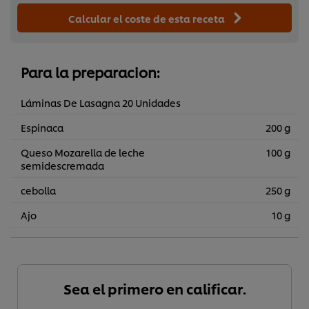
Calcular el coste de esta receta
Para la preparacion:
Láminas De Lasagna 20 Unidades
Espinaca
200 g
Queso Mozarella de leche
100 g
semidescremada
cebolla
250 g
Ajo
10 g
Sea el primero en calificar.
Utilizamos cookies propias y de terceros (y tecnologías