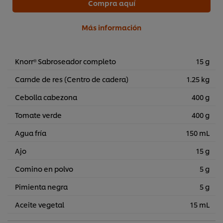
Compra aquí
Más información
Knorr® Sabroseador completo
15 g
Carnde de res (Centro de cadera)
1.25 kg
Cebolla cabezona
400 g
Tomate verde
400 g
Agua fría
150 mL
Ajo
15 g
Comino en polvo
5 g
Utilizamos cookies propias y de terceros (y tecnologías
Pimienta negra
5 g
similares) para mejorar tu experiencia en nuestra web.
Las cookies te permiten disfrutar de ciertas
Aceite vegetal
15 mL
funcionalidades (como guardar tu carrito de la compra
online), compartir contenidos en redes sociales (en