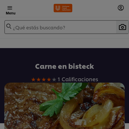
Menu
¿Qué estás buscando?
Carne en bisteck
La
1 Calificaciones
calificación
promedio
de
este
Carne
en