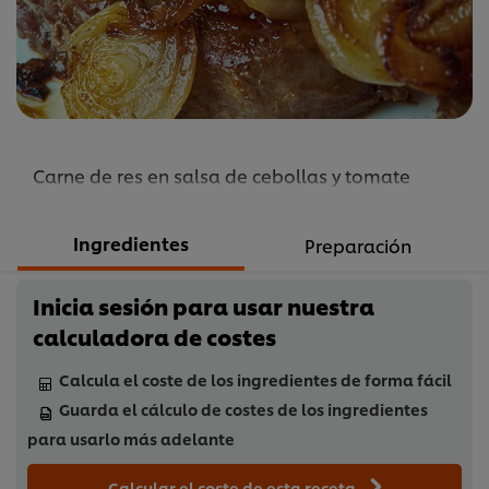
bisteck
es
4.0
de
5
de
Carne de res en salsa de cebollas y tomate
1
calificaciones.
Ingredientes
Preparación
Inicia sesión para usar nuestra
calculadora de costes
Calcula el coste de los ingredientes de forma fácil
Guarda el cálculo de costes de los ingredientes
para usarlo más adelante
Calcular el coste de esta receta