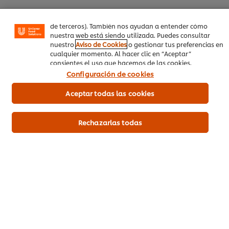
Facebook, Instagram, etc.) y personalizar mensajes y
anuncios según tus intereses (en nuestra web o en webs
de terceros). También nos ayudan a entender cómo
Calificaciones de los clientes
nuestra web está siendo utilizada. Puedes consultar
4.0
nuestro
Aviso de Cookies
o gestionar tus preferencias en
cualquier momento. Al hacer clic en “Aceptar”
consientes el uso que hacemos de las cookies.
Configuración de cookies
Calificaciones de 1
Aceptar todas las cookies
5
4
1
Rechazarlas todas
3
2
1
Enviar calificación