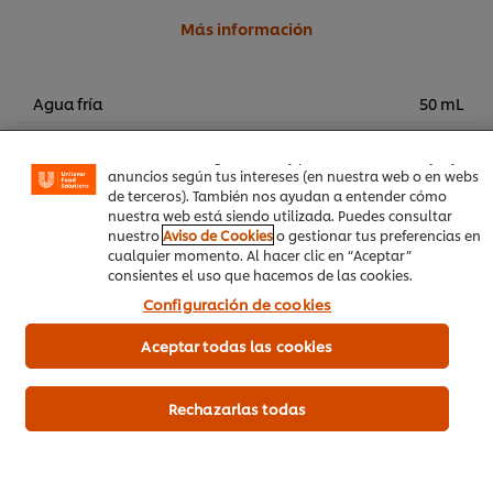
Más información
Utilizamos cookies propias y de terceros (y tecnologías
similares) para mejorar tu experiencia en nuestra web.
Las cookies te permiten disfrutar de ciertas
Agua fría
50 mL
funcionalidades (como guardar tu carrito de la compra
online), compartir contenidos en redes sociales (en
Azúcar
50 g
Facebook, Instagram, etc.) y personalizar mensajes y
anuncios según tus intereses (en nuestra web o en webs
Humo liquido
1 g
de terceros). También nos ayudan a entender cómo
nuestra web está siendo utilizada. Puedes consultar
Polvo de ajo
1 g
nuestro
Aviso de Cookies
o gestionar tus preferencias en
cualquier momento. Al hacer clic en “Aceptar”
Paprika dulce
2 g
consientes el uso que hacemos de las cookies.
Tocino barriguero
2 kg
Configuración de cookies
Aceptar todas las cookies
Cerdo
Rechazarlas todas