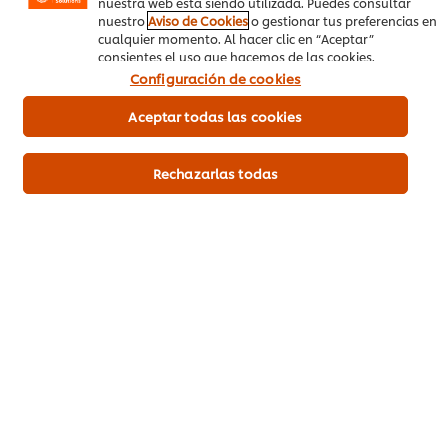
nuestra web está siendo utilizada. Puedes consultar
Pollo
Entrada Caliente
nuestro
Aviso de Cookies
o gestionar tus preferencias en
cualquier momento. Al hacer clic en “Aceptar”
consientes el uso que hacemos de las cookies.
Configuración de cookies
Aceptar todas las cookies
Sea el primero en calificar.
Rechazarlas todas
Enviar calificación
Descargar PDF
Mandar por correo