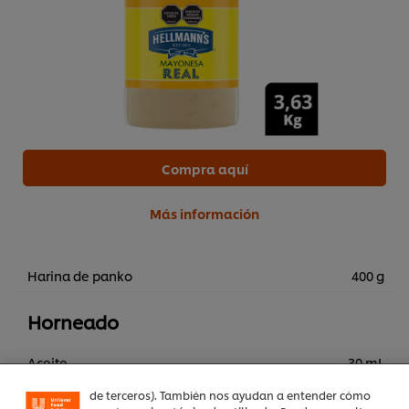
Compra aquí
Más información
Harina de panko
400 g
Utilizamos cookies propias y de terceros (y tecnologías
similares) para mejorar tu experiencia en nuestra web.
Las cookies te permiten disfrutar de ciertas
Horneado
funcionalidades (como guardar tu carrito de la compra
online), compartir contenidos en redes sociales (en
Aceite
30 mL
Facebook, Instagram, etc.) y personalizar mensajes y
anuncios según tus intereses (en nuestra web o en webs
de terceros). También nos ayudan a entender cómo