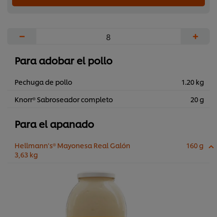
−
+
Para adobar el pollo
Pechuga de pollo
1.20 kg
Knorr® Sabroseador completo
20 g
Para el apanado
Hellmann's® Mayonesa Real Galón
160 g
3,63 kg