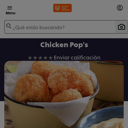
Menu
¿Qué estás buscando?
Chicken Pop's
No
Enviar calificación
se
han
enviado
calificaciones
para
este
recipe