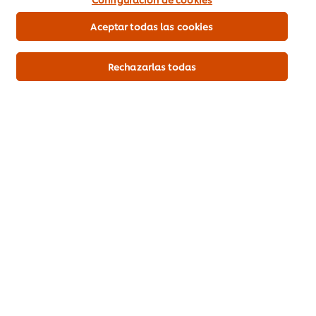
Aceptar todas las cookies
Enviar calificación
Rechazarlas todas
Descargar PDF
Mandar por correo