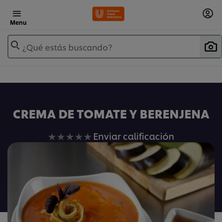
Menu
¿Qué estás buscando?
CREMA DE TOMATE Y BERENJENA
No
Enviar calificación
se
han
enviado
calificaciones
para
este