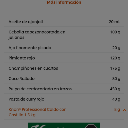
Más información
Aceite de ajonjolí
20 mL
Cebolla cabezonacortada en
100 g
julianas
Ajo finamente picado
20 g
Pimiento rojo
120 g
Champiñones en cuartos
175 g
Coco Rallado
80 g
Pulpa de cerdocortada en trozos
450 g
Pasta de curry rojo
40 g
Knorr® Professional Caldo con
8 g
Costilla 1.5 kg