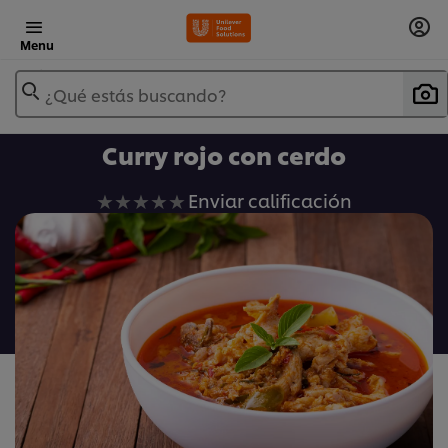
Menu
¿Qué estás buscando?
Curry rojo con cerdo
No
Enviar calificación
se
han
enviado
calificaciones
para
este
recipe