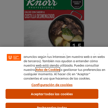
Utilizamos cookies propias y de terceros (y tecnologías
similares) para mejorar tu experiencia en nuestra web.
Las cookies te permiten disfrutar de ciertas
funcionalidades (como guardar tu carrito de la compra
online), compartir contenidos en redes sociales (en
Facebook, Instagram, etc.) y personalizar mensajes y
anuncios según tus intereses (en nuestra web o en webs
de terceros). También nos ayudan a entender cómo
Compra aquí
nuestra web está siendo utilizada. Puedes consultar
nuestro
Aviso de Cookies
o gestionar tus preferencias en
cualquier momento. Al hacer clic en “Aceptar”
Más información
consientes el uso que hacemos de las cookies.
Configuración de cookies
Agua fría
300 mL
Aceptar todas las cookies
Cilantro
30 g
Rechazarlas todas