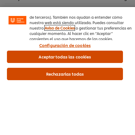
online), compartir contenidos en redes sociales (en
Facebook, Instagram, etc.) y personalizar mensajes y
anuncios según tus intereses (en nuestra web o en webs
Para finalizar
de terceros). También nos ayudan a entender cómo
nuestra web está siendo utilizada. Puedes consultar
Aceite
50 mL
nuestro
Aviso de Cookies
o gestionar tus preferencias en
cualquier momento. Al hacer clic en “Aceptar”
consientes el uso que hacemos de las cookies.
Configuración de cookies
Vegetales
Entrada Caliente
Aceptar todas las cookies
Rechazarlas todas
Sea el primero en calificar.
Enviar calificación