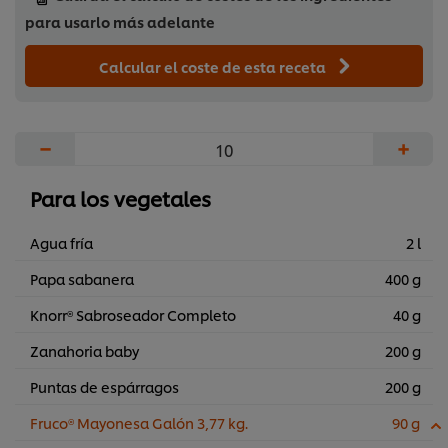
para usarlo más adelante
Calcular el coste de esta receta
−
+
Para los vegetales
Agua fría
2 l
Papa sabanera
400 g
Knorr® Sabroseador Completo
40 g
Zanahoria baby
200 g
Puntas de espárragos
200 g
Fruco® Mayonesa Galón 3,77 kg.
90 g