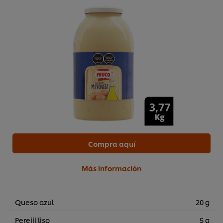
Compra aquí
Más información
Utilizamos cookies propias y de terceros (y tecnologías
similares) para mejorar tu experiencia en nuestra web.
Queso azul
20 g
Las cookies te permiten disfrutar de ciertas
funcionalidades (como guardar tu carrito de la compra
Perejil liso
5 g