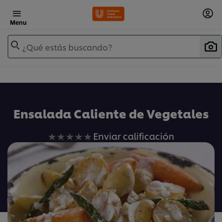
Menu
¿Qué estás buscando?
Ensalada Caliente de Vegetales
No
Enviar calificación
se
han
enviado
calificaciones
para
este