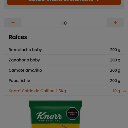
−
+
Raíces
Remolacha baby
200 g
Zanahoria baby
200 g
Camote amarillo
200 g
Papa richie
200 g
Knorr® Caldo de Gallina 1.5Kg
10 g