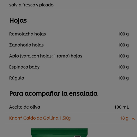
salvia fresco y picado
Hojas
Remolacha hojas
100 g
Zanahoria hojas
100 g
Apio (vara con hojas: 1 rama) hojas
100 g
Espinaca baby
100 g
Rúgula
100 g
Para acompañar la ensalada
Aceite de oliva
100 mL
Knorr® Caldo de Gallina 1.5Kg
18 g