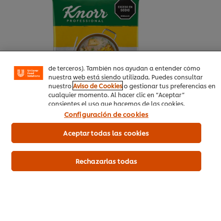
Utilizamos cookies propias y de terceros (y tecnologías
similares) para mejorar tu experiencia en nuestra web.
Las cookies te permiten disfrutar de ciertas
funcionalidades (como guardar tu carrito de la compra
online), compartir contenidos en redes sociales (en
Facebook, Instagram, etc.) y personalizar mensajes y
anuncios según tus intereses (en nuestra web o en webs
de terceros). También nos ayudan a entender cómo
nuestra web está siendo utilizada. Puedes consultar
nuestro
Aviso de Cookies
o gestionar tus preferencias en
cualquier momento. Al hacer clic en “Aceptar”
consientes el uso que hacemos de las cookies.
Configuración de cookies
Compra aquí
Aceptar todas las cookies
Más información
Rechazarlas todas
Pechuaga De Pavo 800 Gr
Queso de cabra
200 g