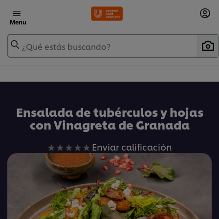
Menu
¿Qué estás buscando?
Ensalada de tubérculos y hojas
con Vinagreta de Granada
No
Enviar calificación
se
han
enviado
calificaciones
para