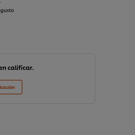
.
al gusto
n calificar.
ficación