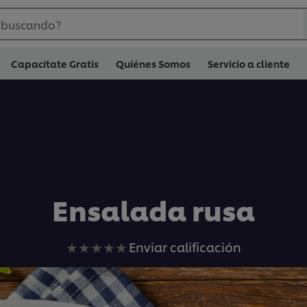
 buscando?
Capacítate Gratis
Quiénes Somos
Servicio a cliente
Ensalada rusa
No
Enviar calificación
se
han
enviado