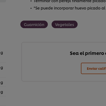
Terminar con perejil finamente picado
*Se puede incorporar huevo picado 
Guarnición
Vegetales
 g
Sea el primero e
 g
Enviar cali
 g
 g