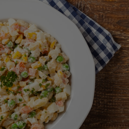
calificaciones
para
este
recipe