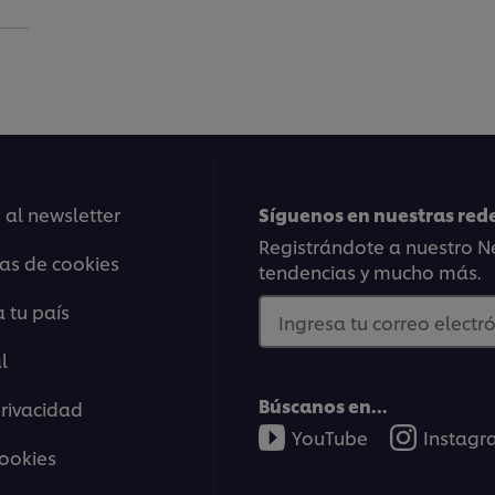
 al newsletter
Síguenos en nuestras rede
Registrándote a nuestro Ne
ias de cookies
tendencias y mucho más.
 tu país
Ingresa tu correo electró
l
Búscanos en...
privacidad
YouTube
Instag
cookies