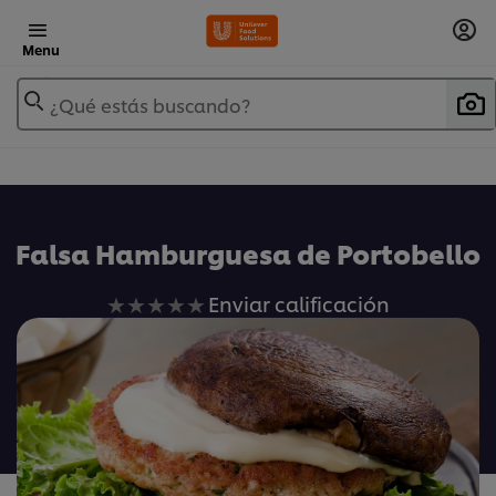
Menu
¿Qué estás buscando?
Falsa Hamburguesa de Portobello
No
Enviar calificación
se
han
enviado
calificaciones
para
este