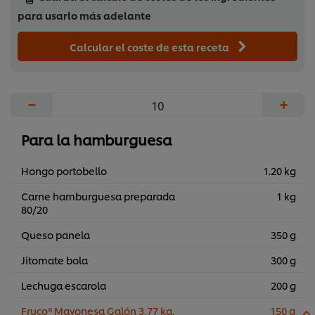
para usarlo más adelante
Calcular el coste de esta receta
−
+
Para la hamburguesa
Hongo portobello
1.20 kg
Carne hamburguesa preparada
1 kg
80/20
Queso panela
350 g
Jitomate bola
300 g
Lechuga escarola
200 g
Fruco® Mayonesa Galón 3,77 kg.
150 g