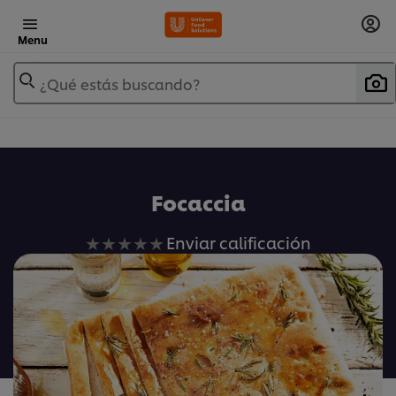
Menu
¿Qué estás buscando?
Focaccia
No
Enviar calificación
se
han
enviado
calificaciones
para
este