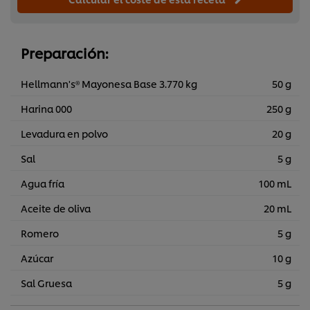
Preparación:
Hellmann's® Mayonesa Base 3.770 kg
50 g
Harina 000
250 g
Levadura en polvo
20 g
Sal
5 g
Agua fría
100 mL
Aceite de oliva
20 mL
Romero
5 g
Azúcar
10 g
Sal Gruesa
5 g