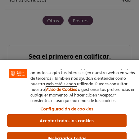
Otros
Postres
Utilizamos cookies propias y de terceros (y tecnologías
similares) para mejorar tu experiencia en nuestra web.
Las cookies te permiten disfrutar de ciertas
Sea el primero en calificar.
funcionalidades (como guardar tu carrito de la compra
online), compartir contenidos en redes sociales (en
Facebook, Instagram, etc.) y personalizar mensajes y
anuncios según tus intereses (en nuestra web o en webs
Enviar calificación
de terceros). También nos ayudan a entender cómo
nuestra web está siendo utilizada. Puedes consultar
nuestro
Aviso de Cookies
o gestionar tus preferencias en
cualquier momento. Al hacer clic en “Aceptar”
consientes el uso que hacemos de las cookies.
Configuración de cookies
Aceptar todas las cookies
Rechazarlas todas
Descargar PDF