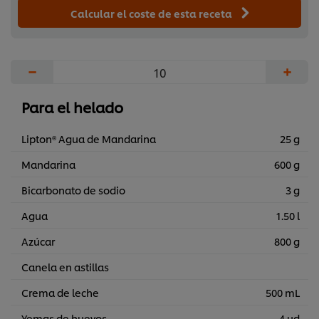
Calcular el coste de esta receta
−
+
Para el helado
Lipton® Agua de Mandarina
25 g
Mandarina
600 g
Bicarbonato de sodio
3 g
Agua
1.50 l
Azúcar
800 g
Canela en astillas
Crema de leche
500 mL
Yemas de huevos
4 ud