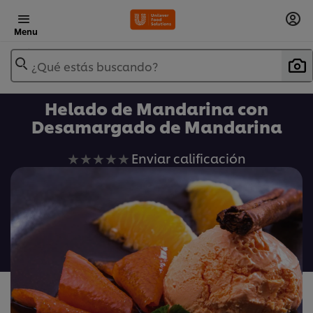
Menu
¿Qué estás buscando?
Helado de Mandarina con
Desamargado de Mandarina
No
Enviar calificación
se
han
enviado
calificaciones
para
este
recipe