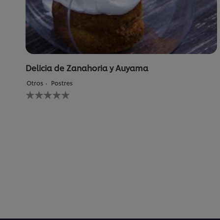
Delicia de Zanahoria y Auyama
Otros
Postres
No
se
han
enviado
calificaciones
para
este
recipe