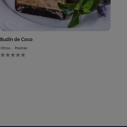
Budín de Coco
Otros
Postres
No
se
han
enviado
calificaciones
para
este
recipe