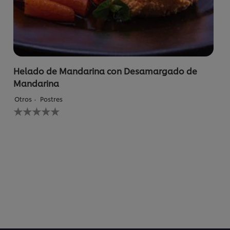
Helado de Mandarina con Desamargado de
Mandarina
Otros
Postres
No
se
han
enviado
calificaciones
para
este
recipe