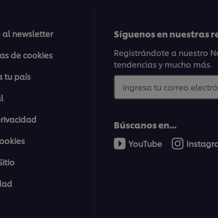
Síguenos en nuestras r
 al newsletter
Registrándote a nuestro Ne
ias de cookies
tendencias y mucho más.
 tu país
ingresa tu correo electró
l
privacidad
Búscanos en...
cookies
YouTube
Instag
itio
idad